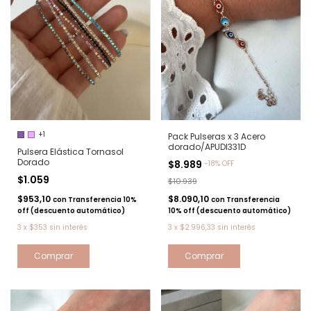
+1
Pack Pulseras x 3 Acero
dorado/APUDI331D
Pulsera Elástica Tornasol
Dorado
$8.989
-
18
%
OFF
$1.059
$10.939
$953,10
$8.090,10
con
Transferencia 10%
con
Transferencia
off (descuento automático)
10% off (descuento automático)
3
x
$353
sin interés
3
x
$2.996,33
sin interés
Comprar