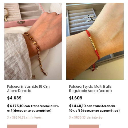
Pulsera Ensamble 19 Cm
Pulsera Tejida Multi Balls
Acero Dorado
Regulable Acero Dorado
$4.639
$1.609
$4.175,10
$1.448,10
con
Transferencia 10%
con
Transferencia
off (descuento automático)
10% off (descuento automático)
3
x
$1.546,33
sin interés
3
x
$536,33
sin interés