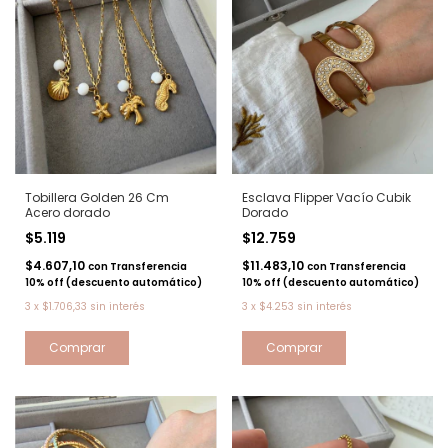
Tobillera Golden 26 Cm
Esclava Flipper Vacío Cubik
Acero dorado
Dorado
$5.119
$12.759
$4.607,10
$11.483,10
con
Transferencia
con
Transferencia
10% off (descuento automático)
10% off (descuento automático)
3
x
$1.706,33
sin interés
3
x
$4.253
sin interés
Comprar