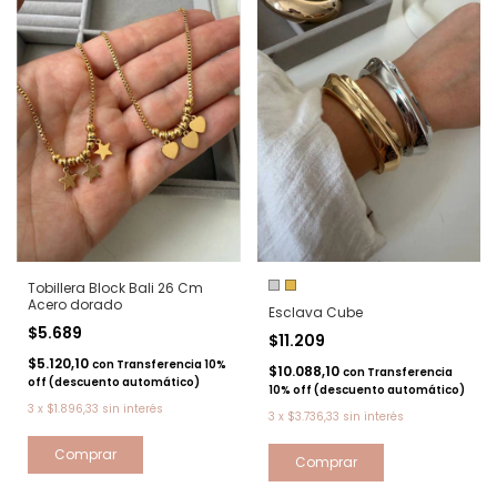
Tobillera Block Bali 26 Cm
Acero dorado
Esclava Cube
$5.689
$11.209
$5.120,10
con
Transferencia 10%
$10.088,10
con
Transferencia
off (descuento automático)
10% off (descuento automático)
3
x
$1.896,33
sin interés
3
x
$3.736,33
sin interés
Comprar
Comprar