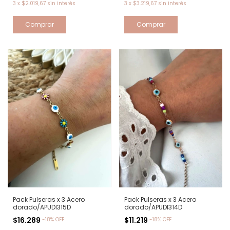
3
x
$2.019,67
sin interés
3
x
$3.219,67
sin interés
Pack Pulseras x 3 Acero
Pack Pulseras x 3 Acero
dorado/APUDI315D
dorado/APUDI314D
$16.289
$11.219
-
18
%
OFF
-
18
%
OFF