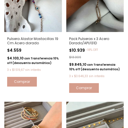
Pulsera Alastor Mostacillas 19
Pack Pulseras x 3 Acero
Cm Acero dorado
Dorado/APU131D
$4.559
$10.939
-
18
%
OFF
$13.309
$4.103,10
con
Transferencia 10%
off (descuento automático)
$9.845,10
con
Transferencia
10% off (descuento automático)
3
x
$1.519,67
sin interés
3
x
$3.646,33
sin interés