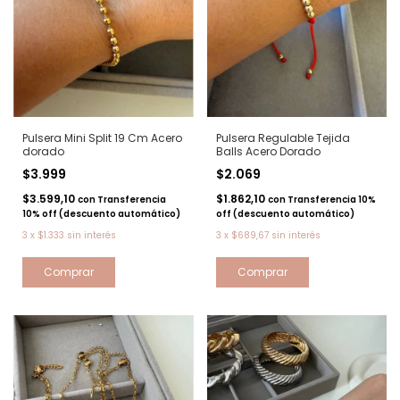
Pulsera Mini Split 19 Cm Acero
Pulsera Regulable Tejida
dorado
Balls Acero Dorado
$3.999
$2.069
$3.599,10
$1.862,10
con
Transferencia
con
Transferencia 10%
10% off (descuento automático)
off (descuento automático)
3
x
$1.333
sin interés
3
x
$689,67
sin interés