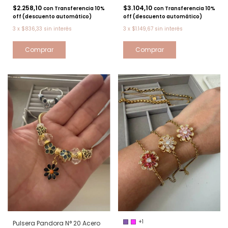
$2.258,10
$3.104,10
con
Transferencia 10%
con
Transferencia 10%
off (descuento automático)
off (descuento automático)
3
x
$836,33
sin interés
3
x
$1.149,67
sin interés
+1
Pulsera Pandora N° 20 Acero