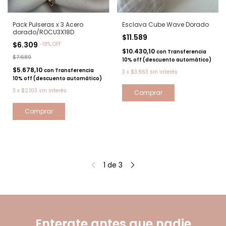
Pack Pulseras x 3 Acero
Esclava Cube Wave Dorado
dorado/ROCU3X18D
$11.589
$6.309
-
18
%
OFF
$10.430,10
con
Transferencia
$7.689
10% off (descuento automático)
$5.678,10
con
Transferencia
3
x
$3.863
sin interés
10% off (descuento automático)
3
x
$2.103
sin interés
1
de
3
Enterate antes que nadie