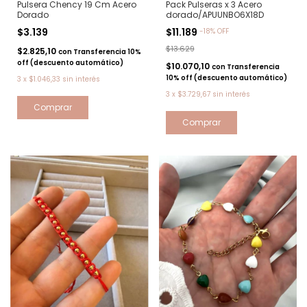
Pulsera Chency 19 Cm Acero
Pack Pulseras x 3 Acero
Dorado
dorado/APUUNBO6X18D
$3.139
$11.189
-
18
%
OFF
$13.629
$2.825,10
con
Transferencia 10%
off (descuento automático)
$10.070,10
con
Transferencia
10% off (descuento automático)
3
x
$1.046,33
sin interés
3
x
$3.729,67
sin interés