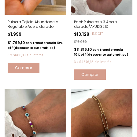
Pulsera Tejida Abundancia
Pack Pulseras x 3 Acero
Regulable Acero dorado
dorado/APUDI321D
$1.999
$13.129
-
13
%
OFF
$15.089
$1.799,10
con
Transferencia 10%
off (descuento automático)
$11.816,10
con
Transferencia
10% off (descuento automático)
3
x
$666,33
sin interés
3
x
$4.376,33
sin interés