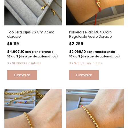
Tobillera Dijes 26 Cm Acero
Pulsera Tejida Multi Corn
dorado
Regulable Acero Dorado
$5.119
$2.299
$4.607,10
$2.069,10
con
Transferencia
con
Transferencia
10% off (descuento automático)
10% off (descuento automático)
3
x
$1.706,33
sin interés
3
x
$766,33
sin interés
Comprar