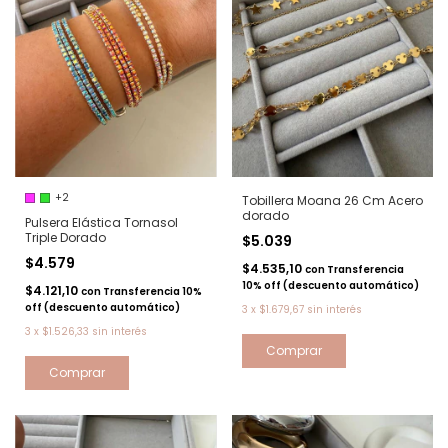
+2
Tobillera Moana 26 Cm Acero
dorado
Pulsera Elástica Tornasol
Triple Dorado
$5.039
$4.579
$4.535,10
con
Transferencia
10% off (descuento automático)
$4.121,10
con
Transferencia 10%
off (descuento automático)
3
x
$1.679,67
sin interés
3
x
$1.526,33
sin interés
Comprar
Comprar