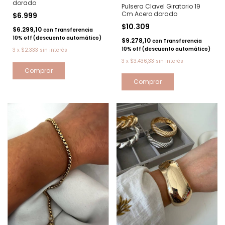
dorado
Pulsera Clavel Giratorio 19
Cm Acero dorado
$6.999
$10.309
$6.299,10
con
Transferencia
10% off (descuento automático)
$9.278,10
con
Transferencia
10% off (descuento automático)
3
x
$2.333
sin interés
3
x
$3.436,33
sin interés
Comprar