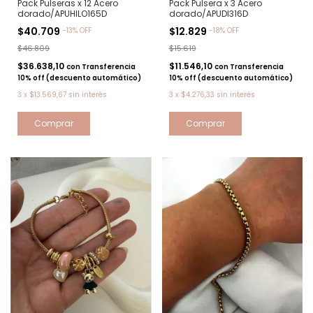
Pack Pulseras x 12 Acero
Pack Pulsera x 3 Acero
dorado/APUHILO165D
dorado/APUDI316D
$40.709
$12.829
-
13
%
OFF
-
18
%
OFF
$46.809
$15.619
$36.638,10
$11.546,10
con
Transferencia
con
Transferencia
10% off (descuento automático)
10% off (descuento automático)
3
x
$13.569,67
sin interés
3
x
$4.276,33
sin interés