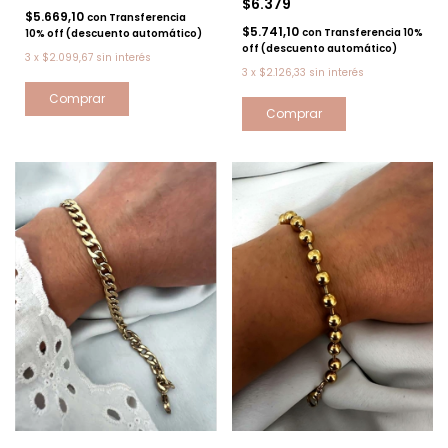
$6.379
$5.669,10
con
Transferencia
$5.741,10
con
Transferencia 10%
10% off (descuento automático)
off (descuento automático)
3
x
$2.099,67
sin interés
3
x
$2.126,33
sin interés