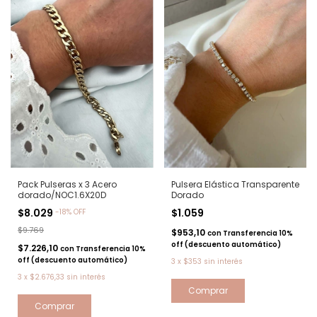
Pack Pulseras x 3 Acero
Pulsera Elástica Transparente
dorado/NOC1.6X20D
Dorado
$8.029
$1.059
-
18
%
OFF
$9.769
$953,10
con
Transferencia 10%
off (descuento automático)
$7.226,10
con
Transferencia 10%
off (descuento automático)
3
x
$353
sin interés
3
x
$2.676,33
sin interés