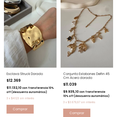
Esclava Struck Dorado
Conjunto Eslabones Delfin 45
Cm Acero dorado
$12.369
$11.039
$11.132,10
con
Transferencia 10%
$9.935,10
con
Transferencia
off (descuento automático)
10% off (descuento automático)
3
x
$4.123
sin interés
3
x
$3.679,67
sin interés