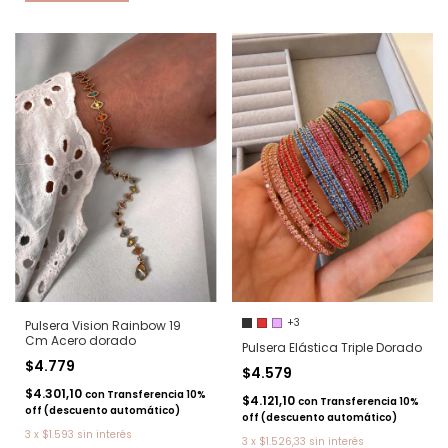
+3
Pulsera Vision Rainbow 19
Cm Acero dorado
Pulsera Elástica Triple Dorado
$4.779
$4.579
$4.301,10
con
Transferencia 10%
$4.121,10
con
Transferencia 10%
off (descuento automático)
off (descuento automático)
3
x
$1.593
sin interés
3
x
$1.526,33
sin interés