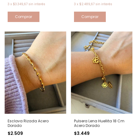
3
x
$3.349,67
sin interés
3
x
$2.489,67
sin interés
Esclava Rizada Acero
Pulsera Lena Huellita 18 Cm
Dorado
Acero Dorado
$2.509
$3.449