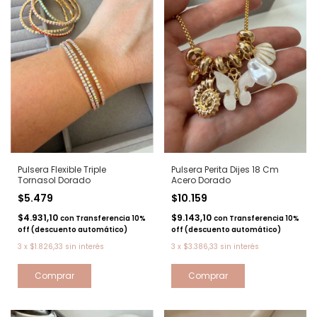
Pulsera Flexible Triple
Pulsera Perita Dijes 18 Cm
Tornasol Dorado
Acero Dorado
$5.479
$10.159
$4.931,10
$9.143,10
con
Transferencia 10%
con
Transferencia 10%
off (descuento automático)
off (descuento automático)
3
x
$1.826,33
sin interés
3
x
$3.386,33
sin interés