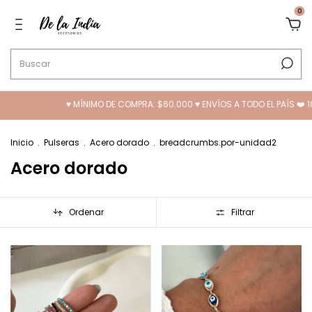
0
NIMO DE COMPRA: $60.000 ♥ ENVÍOS A TODO EL PAÍS ❤️ 10% OFF TRANSFERENC
Inicio
.
Pulseras
.
Acero dorado
.
breadcrumbs.por-unidad2
Acero dorado
Ordenar
Filtrar