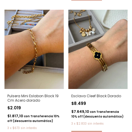
Pulsera Mini Eslabon Block 19
Esclava Cleef Black Dorado
Cm Acero dorado
$8.499
$2.019
$7.649,10
con
Transferencia
$1.817,10
con
Transferencia 10%
10% off (descuento automático)
off (descuento automático)
3
x
$2.833
sin interés
3
x
$673
sin interés