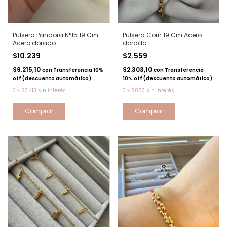
Pulsera Pandora N°15 19 Cm
Pulsera Corn 19 Cm Acero
Acero dorado
dorado
$10.239
$2.559
$9.215,10
$2.303,10
con
Transferencia 10%
con
Transferencia
off (descuento automático)
10% off (descuento automático)
3
x
$3.413
sin interés
3
x
$853
sin interés