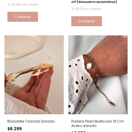
off (descuento automático)
3
x
$1.463
sin interés
3
x
$1.173
sin interés
Brazalete Torzada Dorado
Pulsera Pearl Multicolor 19 Cm
Acero dorado
$6.299