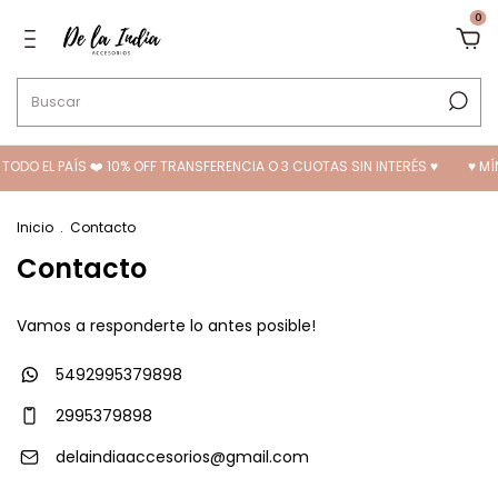
0
TODO EL PAÍS ❤️ 10% OFF TRANSFERENCIA O 3 CUOTAS SIN INTERÉS ♥
♥ MÍN
Inicio
.
Contacto
Contacto
Vamos a responderte lo antes posible!
5492995379898
2995379898
delaindiaaccesorios@gmail.com