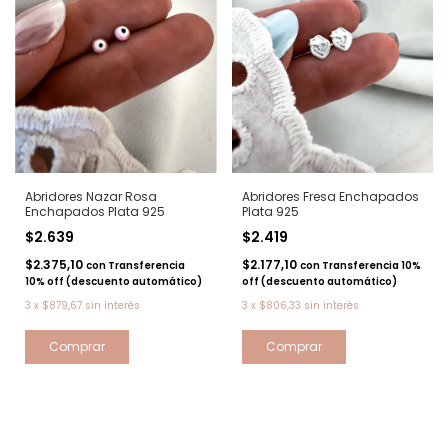
Abridores Nazar Rosa
Abridores Fresa Enchapados
Enchapados Plata 925
Plata 925
$2.639
$2.419
$2.375,10
$2.177,10
con
Transferencia
con
Transferencia 10%
10% off (descuento automático)
off (descuento automático)
3
x
$879,67
sin interés
3
x
$806,33
sin interés