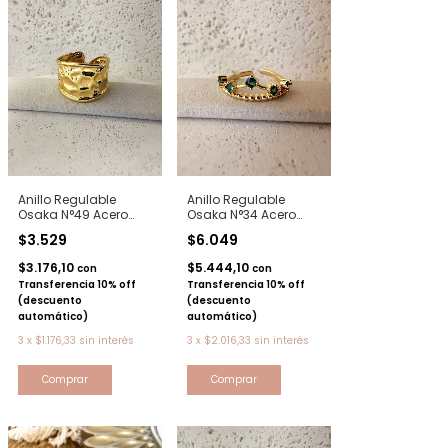
Anillo Regulable
Anillo Regulable
Osaka N°49 Acero
Osaka N°34 Acero
dorado
dorado
$3.529
$6.049
$3.176,10
$5.444,10
con
con
Transferencia 10% off
Transferencia 10% off
(descuento
(descuento
automático)
automático)
3
x
$1.176,33
sin interés
3
x
$2.016,33
sin interés