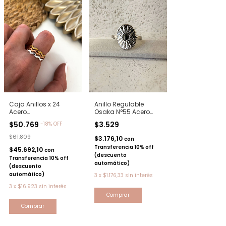
Caja Anillos x 24
Anillo Regulable
Acero
Osaka N°55 Acero
Blanco/Rose/Dorado-
Quirúrgico
$50.769
$3.529
-
18
%
OFF
AN2003RPD
$61.809
$3.176,10
con
Transferencia 10% off
$45.692,10
con
(descuento
Transferencia 10% off
automático)
(descuento
automático)
3
x
$1.176,33
sin interés
3
x
$16.923
sin interés