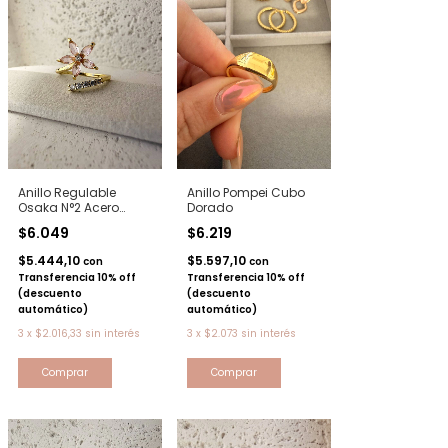
Anillo Regulable
Anillo Pompei Cubo
Osaka N°2 Acero
Dorado
dorado
$6.049
$6.219
$5.444,10
$5.597,10
con
con
Transferencia 10% off
Transferencia 10% off
(descuento
(descuento
automático)
automático)
3
x
$2.016,33
sin interés
3
x
$2.073
sin interés
Comprar