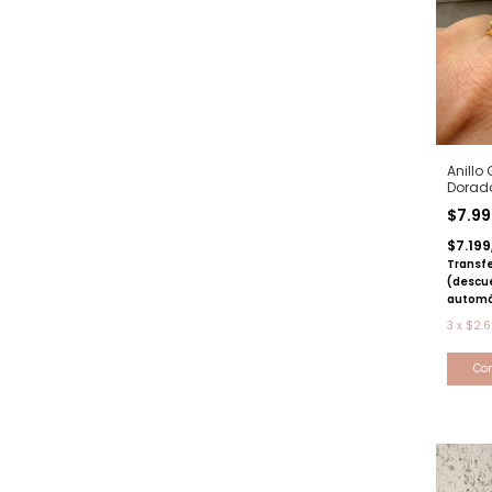
Anillo
Dorad
$7.9
$7.199
Transfe
(descu
automá
3
x
$2.6
Co