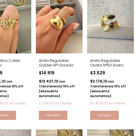
Olivo Colibri
Anillo Regulable
Anillo Regulable
o
Golden N°1 Dorado
Osaka N°53 Acero
Dorado
59
$14.919
$3.529
3,10
$13.427,10
$3.176,10
con
con
con
rencia 10% off
Transferencia 10% off
Transferencia 10% off
ento
(descuento
(descuento
tico)
automático)
automático)
86,33
sin interés
3
x
$4.973
sin interés
3
x
$1.176,33
sin interés
mprar