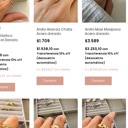
2
Anillo Alianza Chata
Anillo Maxi Mariposa
Acero dorado
Acero dorado
Elástico
sol Dorado
$1.709
$3.589
$1.538,10
$3.230,10
con
con
Transferencia 10% off
Transferencia 10% off
10
con
(descuento
(descuento
rencia 10% off
automático)
automático)
ento
tico)
3
x
$569,67
sin interés
3
x
$1.196,33
sin interés
,33
sin interés
Comprar
Comprar
mprar