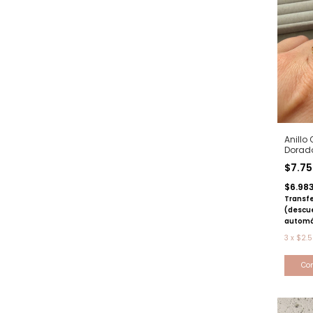
Anillo 
Dorad
$7.7
$6.98
Transfe
(descu
automá
3
x
$2.5
Co