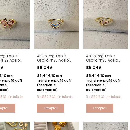
 Regulable
Anillo Regulable
Anillo Regulable
N°29 Acero
Osaka N°26 Acero
Osaka N°25 Acero
o
dorado
dorado
49
$6.049
$6.049
4,10
$5.444,10
$5.444,10
con
con
con
rencia 10% off
Transferencia 10% off
Transferencia 10% off
ento
(descuento
(descuento
tico)
automático)
automático)
16,33
sin interés
3
x
$2.016,33
sin interés
3
x
$2.016,33
sin interés