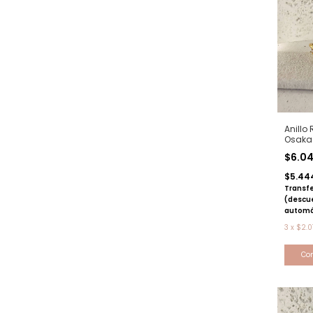
Anillo
Osaka 
dorad
$6.0
$5.44
Transfe
(descu
automá
3
x
$2.0