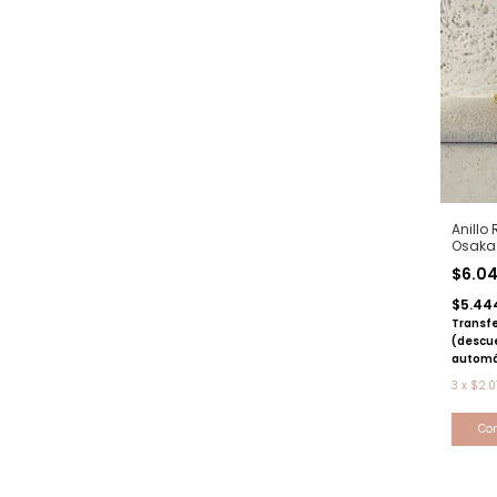
Anillo
Osaka 
dorad
$6.0
$5.44
Transfe
(descu
automá
3
x
$2.0