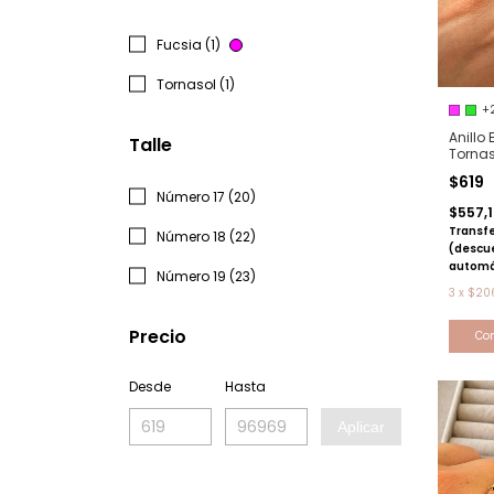
Fucsia (1)
Tornasol (1)
+
Anillo 
Talle
Torna
$619
Número 17 (20)
$557,
Transfe
Número 18 (22)
(descu
automá
Número 19 (23)
3
x
$206
Precio
Co
Desde
Hasta
Aplicar