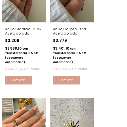
Anillo Gladiola Cubik
Anillo Calipso Perla
Acero dorado
Acero dorado
$3.209
$3.779
$2.888,10
$3.401,10
con
con
Transferencia 10% off
Transferencia 10% off
(descuento
(descuento
automático)
automático)
3
x
$1.069,67
sin interés
3
x
$1.259,67
sin interés
Comprar
Comprar