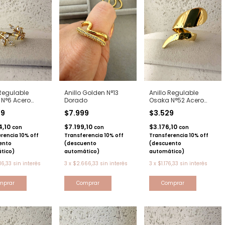
 Regulable
Anillo Golden N°13
Anillo Regulable
N°6 Acero
Dorado
Osaka N°52 Acero
o
Dorado
49
$7.999
$3.529
4,10
$7.199,10
$3.176,10
con
con
con
rencia 10% off
Transferencia 10% off
Transferencia 10% off
ento
(descuento
(descuento
tico)
automático)
automático)
16,33
sin interés
3
x
$2.666,33
sin interés
3
x
$1.176,33
sin interés
Comprar