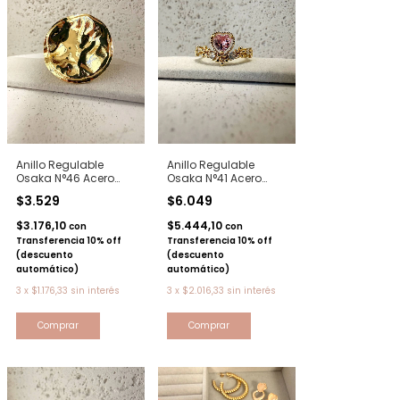
Anillo Regulable
Anillo Regulable
Osaka N°46 Acero
Osaka N°41 Acero
dorado
dorado
$3.529
$6.049
$3.176,10
$5.444,10
con
con
Transferencia 10% off
Transferencia 10% off
(descuento
(descuento
automático)
automático)
3
x
$1.176,33
sin interés
3
x
$2.016,33
sin interés