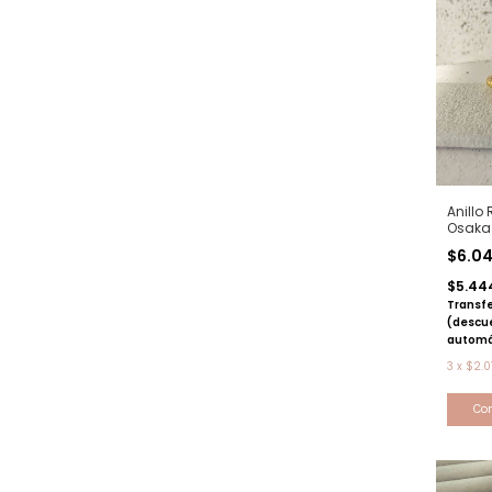
Anillo
Osaka 
dorad
$6.0
$5.44
Transfe
(descu
automá
3
x
$2.0