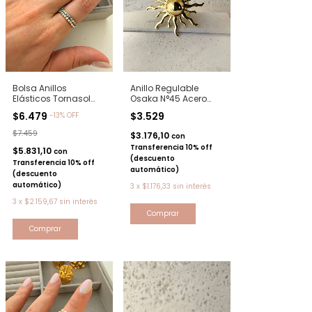
Bolsa Anillos
Anillo Regulable
Elásticos Tornasol
Osaka N°45 Acero
Surtidos x 12
dorado
$6.479
$3.529
-
13
%
OFF
Dorado/AN1013D
$7.459
$3.176,10
con
Transferencia 10% off
$5.831,10
con
(descuento
Transferencia 10% off
automático)
(descuento
automático)
3
x
$1.176,33
sin interés
3
x
$2.159,67
sin interés