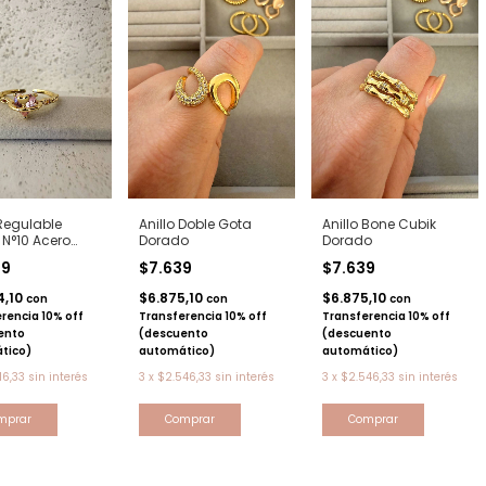
 Regulable
Anillo Doble Gota
Anillo Bone Cubik
N°10 Acero
Dorado
Dorado
o
49
$7.639
$7.639
4,10
$6.875,10
$6.875,10
con
con
con
rencia 10% off
Transferencia 10% off
Transferencia 10% off
ento
(descuento
(descuento
tico)
automático)
automático)
16,33
sin interés
3
x
$2.546,33
sin interés
3
x
$2.546,33
sin interés
Comprar
Comprar