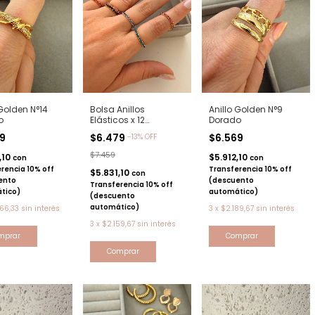
 Golden N°14
Bolsa Anillos
Anillo Golden N°9
o
Elásticos x 12
Dorado
Dorado/AN1014D
99
$6.479
$6.569
-
13
%
OFF
$7.459
,10
$5.912,10
con
con
rencia 10% off
Transferencia 10% off
$5.831,10
con
ento
(descuento
Transferencia 10% off
tico)
automático)
(descuento
automático)
66,33
sin interés
3
x
$2.189,67
sin interés
3
x
$2.159,67
sin interés
mprar
Comprar