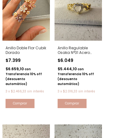
Anillo Doble Flor Cubik
Anillo Regulable
Dorado
Osaka N°31 Acero
dorado
$7.399
$6.049
$6.659,10
$5.444,10
con
con
Transferencia 10% off
Transferencia 10% off
(descuento
(descuento
automático)
automático)
3
x
$2.466,33
sin interés
3
x
$2.016,33
sin interés