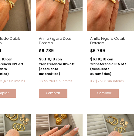
 Nudo Cubik
Anillo Fígaro Dots
Anillo Fígaro Cubik
o
Dorado
Dorado
9
$6.789
$6.789
7,10
$6.110,10
$6.110,10
con
con
con
rencia 10% off
Transferencia 10% off
Transferencia 10% off
ento
(descuento
(descuento
tico)
automático)
automático)
39,67
sin interés
3
x
$2.263
sin interés
3
x
$2.263
sin interés
mprar
Comprar
Comprar