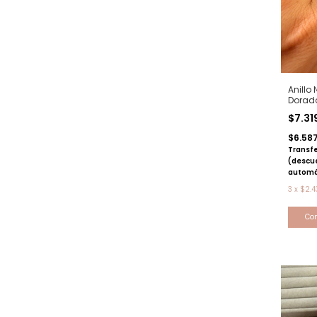
Anillo
Dorad
$7.31
$6.58
Transfe
(descu
automá
3
x
$2.4
Co