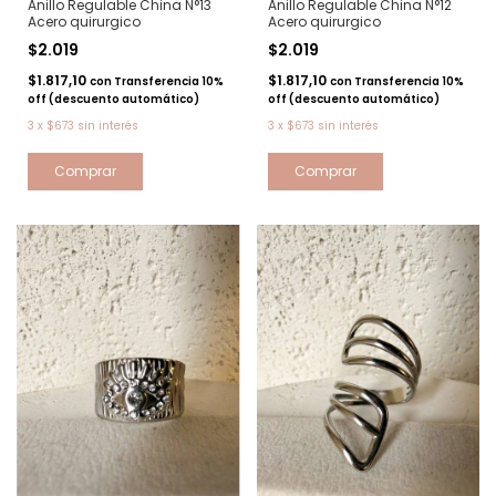
Anillo Regulable China N°13
Anillo Regulable China N°12
Acero quirurgico
Acero quirurgico
$2.019
$2.019
$1.817,10
$1.817,10
con
Transferencia 10%
con
Transferencia 10%
off (descuento automático)
off (descuento automático)
3
x
$673
sin interés
3
x
$673
sin interés