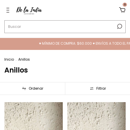
0
MÍNIMO DE COMPRA: $60.000 ♥ ENVÍOS A TODO EL PAÍS ❤️ 10% OFF TRANSFERE
Inicio
.
Anillos
Anillos
Ordenar
Filtrar