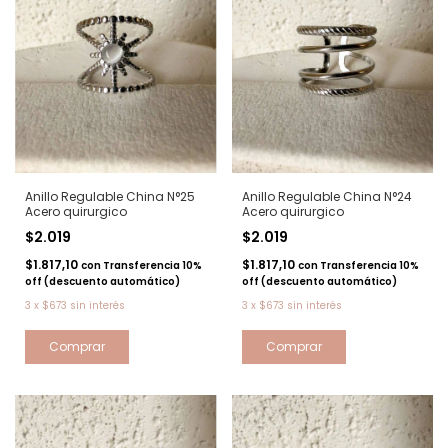
Anillo Regulable China N°25
Anillo Regulable China N°24
Acero quirurgico
Acero quirurgico
$2.019
$2.019
$1.817,10
$1.817,10
con
Transferencia 10%
con
Transferencia 10%
off (descuento automático)
off (descuento automático)
3
x
$673
sin interés
3
x
$673
sin interés