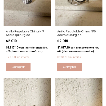
Anillo Regulable China N°7
Anillo Regulable China N°6
Acero quirurgico
Acero quirurgico
$2.019
$2.019
$1.817,10
$1.817,10
con
Transferencia 10%
con
Transferencia 10%
off (descuento automático)
off (descuento automático)
3
x
$673
sin interés
3
x
$673
sin interés