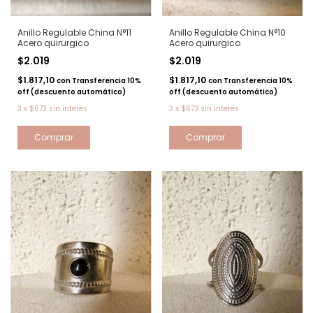
Anillo Regulable China N°11
Anillo Regulable China N°10
Acero quirurgico
Acero quirurgico
$2.019
$2.019
$1.817,10
$1.817,10
con
Transferencia 10%
con
Transferencia 10%
off (descuento automático)
off (descuento automático)
3
x
$673
sin interés
3
x
$673
sin interés