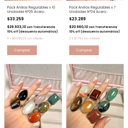
Pack Anillos Regulables x 10
Pack Anillos Regulables x 7
Unidades N°25 Acero
Unidades N°24 Acero
quirurgico
quirurgico
$33.259
$23.289
$29.933,10
$20.960,10
con
Transferencia
con
Transferencia
10% off (descuento automático)
10% off (descuento automático)
3
x
$11.086,33
sin interés
3
x
$7.763
sin interés