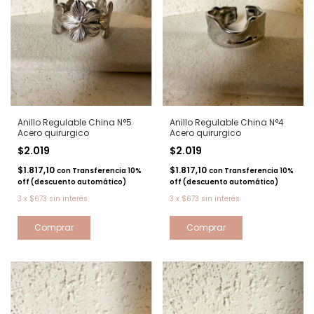
Anillo Regulable China N°5
Anillo Regulable China N°4
Acero quirurgico
Acero quirurgico
$2.019
$2.019
$1.817,10
$1.817,10
con
Transferencia 10%
con
Transferencia 10%
off (descuento automático)
off (descuento automático)
3
x
$673
sin interés
3
x
$673
sin interés