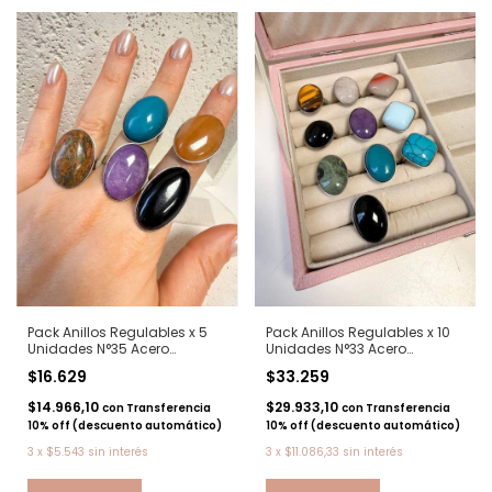
Pack Anillos Regulables x 5
Pack Anillos Regulables x 10
Unidades N°35 Acero
Unidades N°33 Acero
quirurgico
quirurgico
$16.629
$33.259
$14.966,10
$29.933,10
con
Transferencia
con
Transferencia
10% off (descuento automático)
10% off (descuento automático)
3
x
$5.543
sin interés
3
x
$11.086,33
sin interés