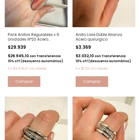
Pack Anillos Regulables x 9
Anillo Lorie Doble Alianza
Unidades N°20 Acero
Acero quirurgico
quirurgico
$29.939
$3.369
$26.945,10
$3.032,10
con
Transferencia
con
Transferencia
10% off (descuento automático)
10% off (descuento automático)
3
x
$9.979,67
sin interés
3
x
$1.123
sin interés
Comprar