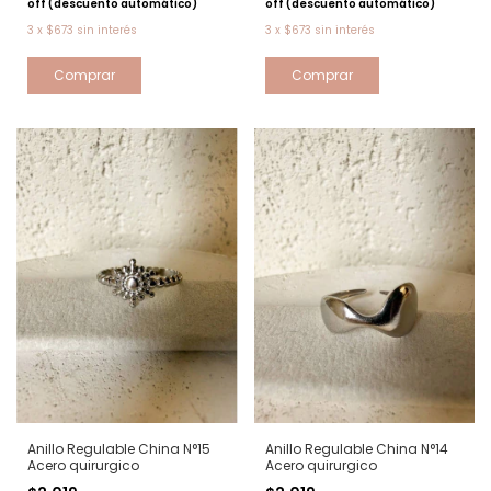
off (descuento automático)
off (descuento automático)
3
x
$673
sin interés
3
x
$673
sin interés
Anillo Regulable China N°15
Anillo Regulable China N°14
Acero quirurgico
Acero quirurgico