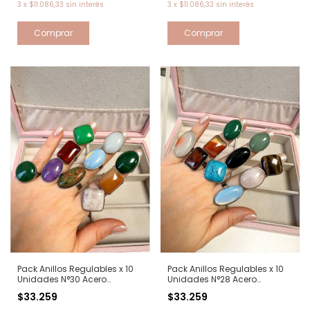
3
x
$11.086,33
sin interés
3
x
$11.086,33
sin interés
Pack Anillos Regulables x 10
Pack Anillos Regulables x 10
Unidades N°30 Acero
Unidades N°28 Acero
quirurgico
quirurgico
$33.259
$33.259