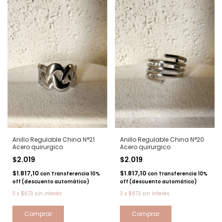
Anillo Regulable China N°21
Anillo Regulable China N°20
Acero quirurgico
Acero quirurgico
$2.019
$2.019
$1.817,10
$1.817,10
con
Transferencia 10%
con
Transferencia 10%
off (descuento automático)
off (descuento automático)
3
x
$673
sin interés
3
x
$673
sin interés