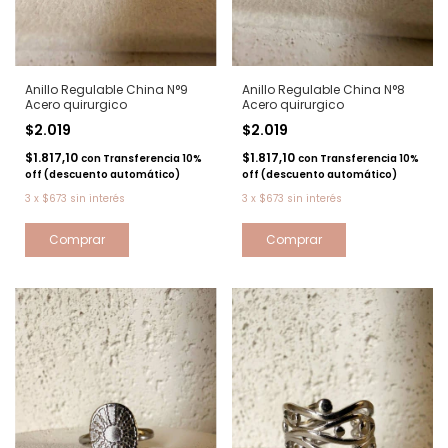
Anillo Regulable China N°9
Anillo Regulable China N°8
Acero quirurgico
Acero quirurgico
$2.019
$2.019
$1.817,10
$1.817,10
con
Transferencia 10%
con
Transferencia 10%
off (descuento automático)
off (descuento automático)
3
x
$673
sin interés
3
x
$673
sin interés