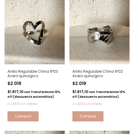
Anillo Regulable China N°23
Anillo Regulable China N°22
Acero quirurgico
Acero quirurgico
$2.019
$2.019
$1.817,10
$1.817,10
con
Transferencia 10%
con
Transferencia 10%
off (descuento automático)
off (descuento automático)
3
x
$673
sin interés
3
x
$673
sin interés