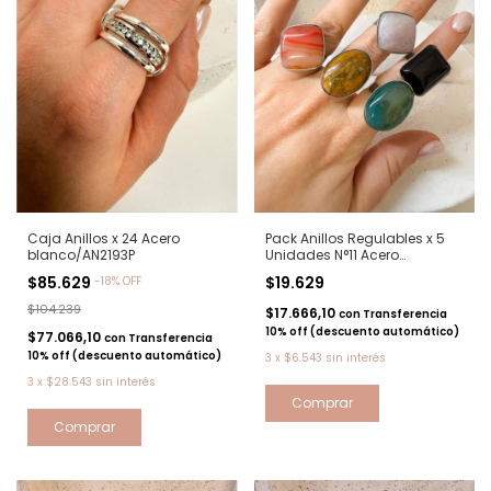
Caja Anillos x 24 Acero
Pack Anillos Regulables x 5
blanco/AN2193P
Unidades N°11 Acero
quirurgico
$85.629
$19.629
-
18
%
OFF
$104.239
$17.666,10
con
Transferencia
10% off (descuento automático)
$77.066,10
con
Transferencia
10% off (descuento automático)
3
x
$6.543
sin interés
3
x
$28.543
sin interés