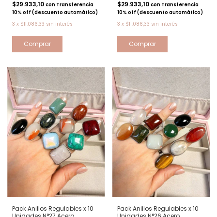
$29.933,10
$29.933,10
con
Transferencia
con
Transferencia
10% off (descuento automático)
10% off (descuento automático)
3
x
$11.086,33
sin interés
3
x
$11.086,33
sin interés
Pack Anillos Regulables x 10
Pack Anillos Regulables x 10
Unidades N°27 Acero
Unidades N°26 Acero