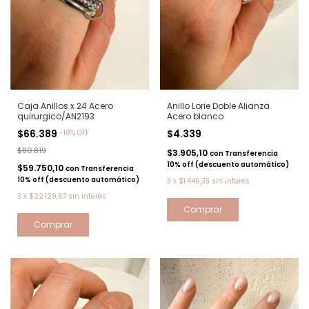
Caja Anillos x 24 Acero
Anillo Lorie Doble Alianza
quirurgico/AN2193
Acero blanco
$66.389
$4.339
-
18
%
OFF
$80.819
$3.905,10
con
Transferencia
10% off (descuento automático)
$59.750,10
con
Transferencia
10% off (descuento automático)
3
x
$1.446,33
sin interés
3
x
$22.129,67
sin interés
Comprar