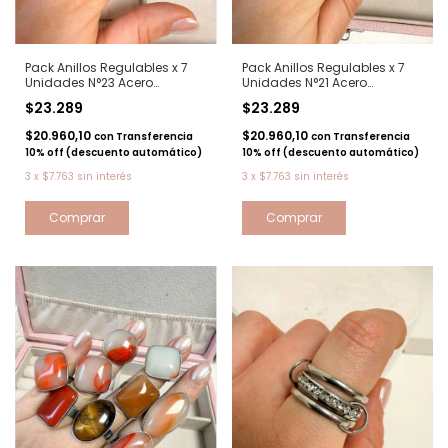
Pack Anillos Regulables x 7
Pack Anillos Regulables x 7
Unidades N°23 Acero
Unidades N°21 Acero
quirurgico
quirurgico
$23.289
$23.289
$20.960,10
$20.960,10
con
Transferencia
con
Transferencia
10% off (descuento automático)
10% off (descuento automático)
3
x
$7.763
sin interés
3
x
$7.763
sin interés