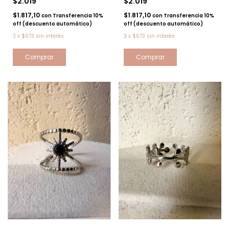
$2.019
$2.019
$1.817,10
$1.817,10
con
Transferencia 10%
con
Transferencia 10%
off (descuento automático)
off (descuento automático)
3
x
$673
sin interés
3
x
$673
sin interés