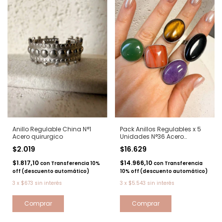
Anillo Regulable China N°1
Pack Anillos Regulables x 5
Acero quirurgico
Unidades N°36 Acero
quirurgico
$2.019
$16.629
$1.817,10
$14.966,10
con
Transferencia 10%
con
Transferencia
off (descuento automático)
10% off (descuento automático)
3
x
$673
sin interés
3
x
$5.543
sin interés