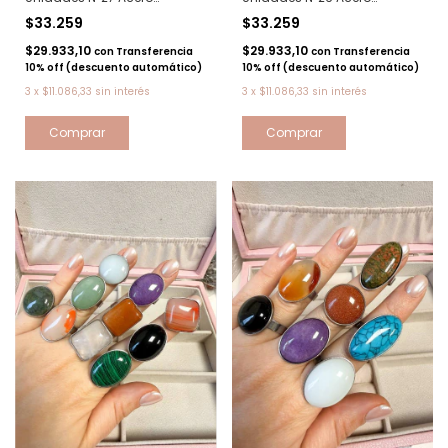
quirurgico
quirurgico
$33.259
$33.259
$29.933,10
$29.933,10
con
Transferencia
con
Transferencia
10% off (descuento automático)
10% off (descuento automático)
3
x
$11.086,33
sin interés
3
x
$11.086,33
sin interés