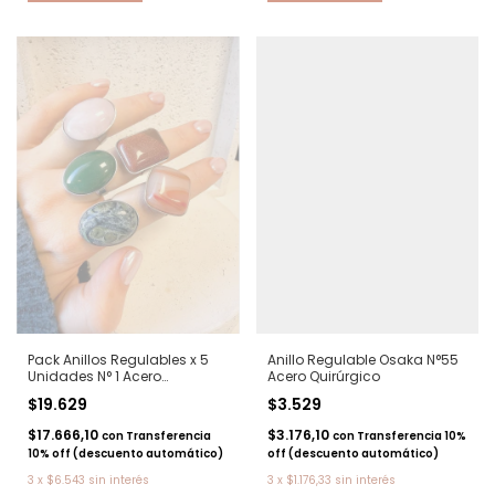
Pack Anillos Regulables x 5
Anillo Regulable Osaka N°55
Unidades N° 1 Acero
Acero Quirúrgico
quirurgico
$19.629
$3.529
$17.666,10
$3.176,10
con
Transferencia
con
Transferencia 10%
10% off (descuento automático)
off (descuento automático)
3
x
$6.543
sin interés
3
x
$1.176,33
sin interés