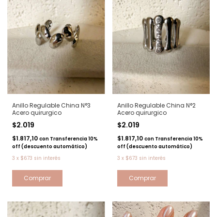
Anillo Regulable China N°3
Anillo Regulable China N°2
Acero quirurgico
Acero quirurgico
$2.019
$2.019
$1.817,10
$1.817,10
con
Transferencia 10%
con
Transferencia 10%
off (descuento automático)
off (descuento automático)
3
x
$673
sin interés
3
x
$673
sin interés