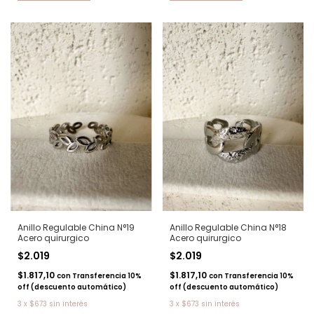
Anillo Regulable China N°19
Anillo Regulable China N°18
Acero quirurgico
Acero quirurgico
$2.019
$2.019
$1.817,10
$1.817,10
con
Transferencia 10%
con
Transferencia 10%
off (descuento automático)
off (descuento automático)
3
x
$673
sin interés
3
x
$673
sin interés