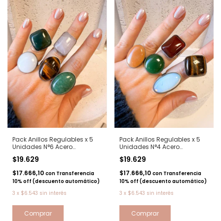
Pack Anillos Regulables x 5
Pack Anillos Regulables x 5
Unidades N°6 Acero
Unidades N°4 Acero
quirurgico
quirurgico
$19.629
$19.629
$17.666,10
$17.666,10
con
Transferencia
con
Transferencia
10% off (descuento automático)
10% off (descuento automático)
3
x
$6.543
sin interés
3
x
$6.543
sin interés