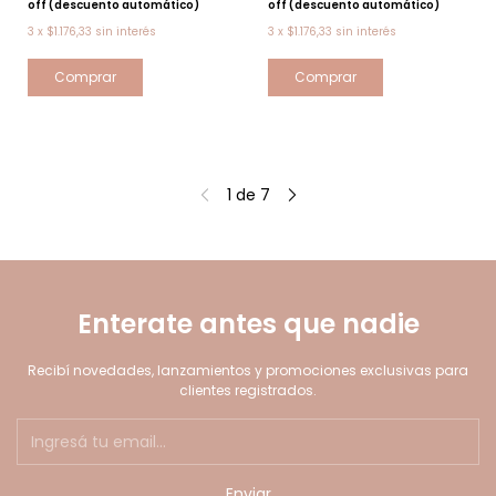
off (descuento automático)
off (descuento automático)
3
x
$1.176,33
sin interés
3
x
$1.176,33
sin interés
1
de
7
Enterate antes que nadie
Recibí novedades, lanzamientos y promociones exclusivas para
clientes registrados.