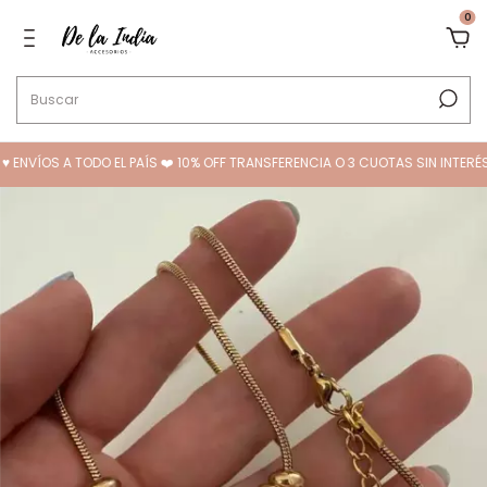
0
OS A TODO EL PAÍS ❤️ 10% OFF TRANSFERENCIA O 3 CUOTAS SIN INTERÉS ♥