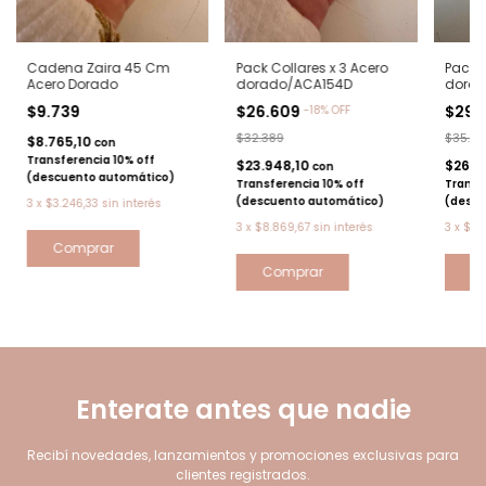
Cadena Zaira 45 Cm
Pack Collares x 3 Acero
Pack C
Acero Dorado
dorado/ACA154D
dorad
$9.739
$26.609
$29.
-
18
%
OFF
$32.389
$35.6
$8.765,10
con
Transferencia 10% off
$23.948,10
$26.3
con
(descuento automático)
Transferencia 10% off
Transf
(descuento automático)
(descu
3
x
$3.246,33
sin interés
3
x
$8.869,67
sin interés
3
x
$9.
Enterate antes que nadie
Recibí novedades, lanzamientos y promociones exclusivas para
clientes registrados.