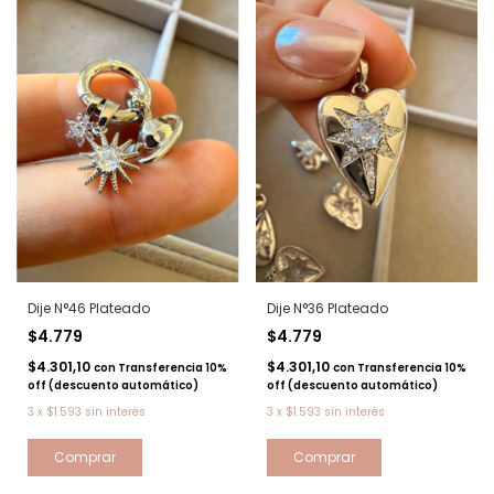
Dije N°46 Plateado
Dije N°36 Plateado
$4.779
$4.779
$4.301,10
$4.301,10
con
Transferencia 10%
con
Transferencia 10%
off (descuento automático)
off (descuento automático)
3
x
$1.593
sin interés
3
x
$1.593
sin interés