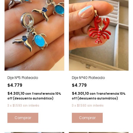
Dije N°5 Plateado
Dije N°40 Plateado
$4.779
$4.779
$4.301,10
$4.301,10
con
Transferencia 10%
con
Transferencia 10%
off (descuento automático)
off (descuento automático)
3
x
$1.593
sin interés
3
x
$1.593
sin interés