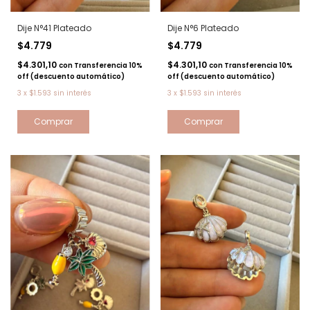
Dije N°41 Plateado
Dije N°6 Plateado
$4.779
$4.779
$4.301,10
$4.301,10
con
Transferencia 10%
con
Transferencia 10%
off (descuento automático)
off (descuento automático)
3
x
$1.593
sin interés
3
x
$1.593
sin interés