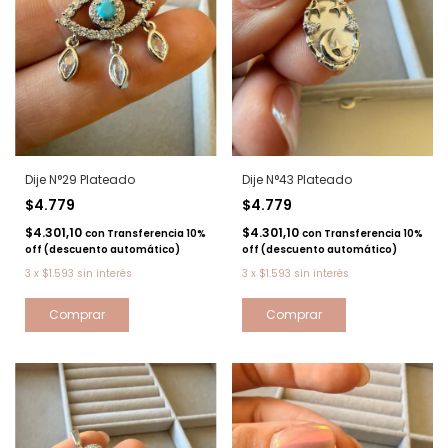
Dije N°29 Plateado
Dije N°43 Plateado
$4.779
$4.779
$4.301,10
$4.301,10
con
Transferencia 10%
con
Transferencia 10%
off (descuento automático)
off (descuento automático)
3
x
$1.593
sin interés
3
x
$1.593
sin interés