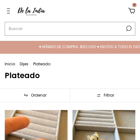
0
ÍNIMO DE COMPRA: $60.000 ♥ ENVÍOS A TODO EL PAÍS ❤️ 10% OFF TRANSFEREN
Inicio
.
Dijes
.
Plateado
Plateado
Ordenar
Filtrar