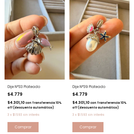
Dije N°33 Plateado
Dije N°39 Plateado
$4.779
$4.779
$4.301,10
$4.301,10
con
Transferencia 10%
con
Transferencia 10%
off (descuento automático)
off (descuento automático)
3
x
$1.593
sin interés
3
x
$1.593
sin interés