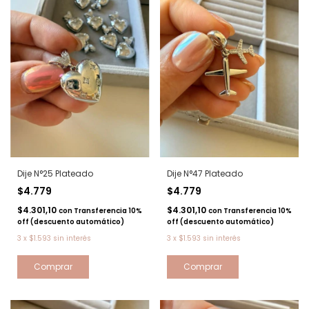
Dije N°25 Plateado
Dije N°47 Plateado
$4.779
$4.779
$4.301,10
$4.301,10
con
Transferencia 10%
con
Transferencia 10%
off (descuento automático)
off (descuento automático)
3
x
$1.593
sin interés
3
x
$1.593
sin interés