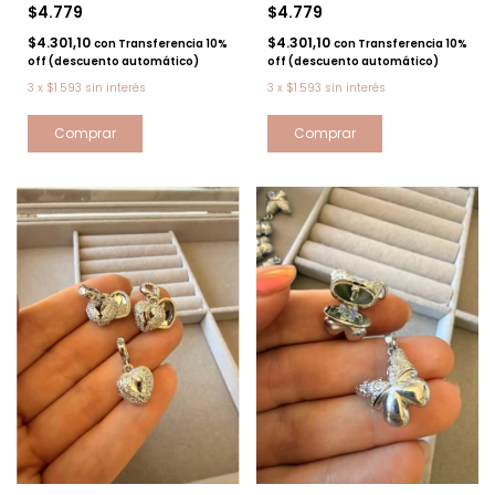
$4.779
$4.779
$4.301,10
$4.301,10
con
Transferencia 10%
con
Transferencia 10%
off (descuento automático)
off (descuento automático)
3
x
$1.593
sin interés
3
x
$1.593
sin interés