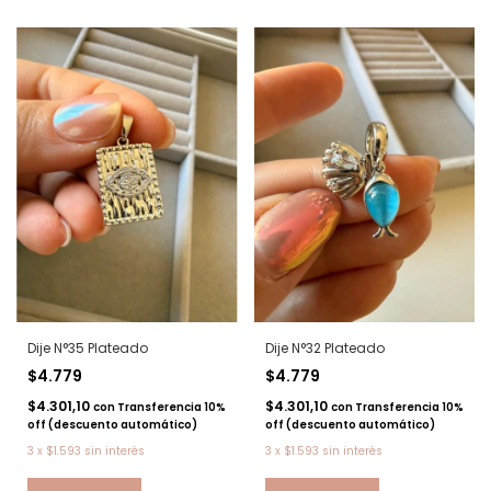
Dije N°35 Plateado
Dije N°32 Plateado
$4.779
$4.779
$4.301,10
$4.301,10
con
Transferencia 10%
con
Transferencia 10%
off (descuento automático)
off (descuento automático)
3
x
$1.593
sin interés
3
x
$1.593
sin interés