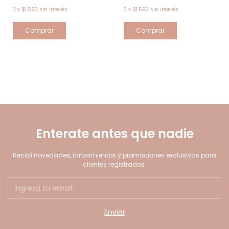
3
x
$1.593
sin interés
3
x
$1.593
sin interés
Enterate antes que nadie
Recibí novedades, lanzamientos y promociones exclusivas para
clientes registrados.