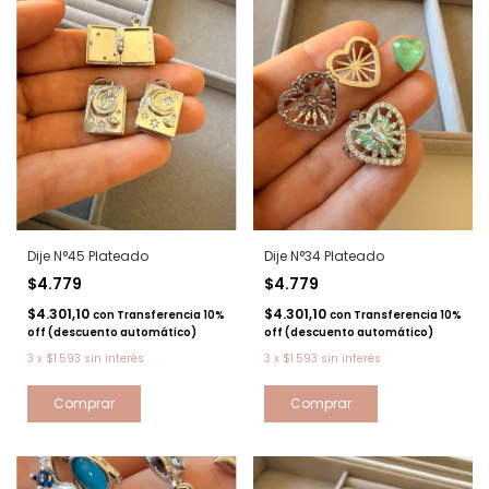
Dije N°45 Plateado
Dije N°34 Plateado
$4.779
$4.779
$4.301,10
$4.301,10
con
Transferencia 10%
con
Transferencia 10%
off (descuento automático)
off (descuento automático)
3
x
$1.593
sin interés
3
x
$1.593
sin interés