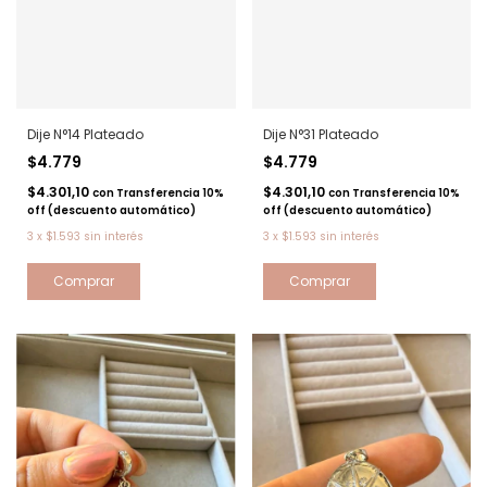
Dije N°14 Plateado
Dije N°31 Plateado
$4.779
$4.779
$4.301,10
$4.301,10
con
Transferencia 10%
con
Transferencia 10%
off (descuento automático)
off (descuento automático)
3
x
$1.593
sin interés
3
x
$1.593
sin interés