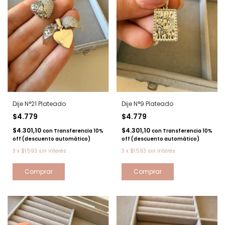
Dije N°21 Plateado
Dije N°9 Plateado
$4.779
$4.779
$4.301,10
$4.301,10
con
Transferencia 10%
con
Transferencia 10%
off (descuento automático)
off (descuento automático)
3
x
$1.593
sin interés
3
x
$1.593
sin interés