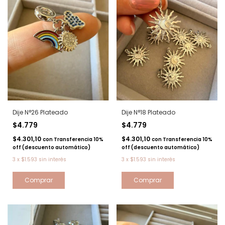
Dije N°26 Plateado
Dije N°18 Plateado
$4.779
$4.779
$4.301,10
$4.301,10
con
Transferencia 10%
con
Transferencia 10%
off (descuento automático)
off (descuento automático)
3
x
$1.593
sin interés
3
x
$1.593
sin interés