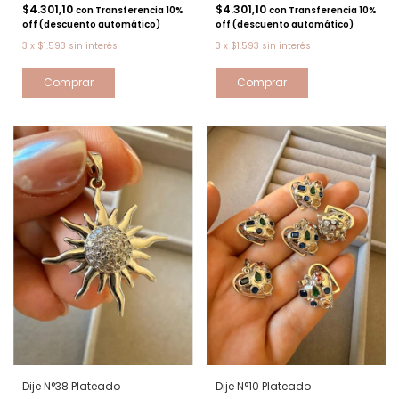
$4.301,10
$4.301,10
con
Transferencia 10%
con
Transferencia 10%
off (descuento automático)
off (descuento automático)
3
x
$1.593
sin interés
3
x
$1.593
sin interés
Dije N°38 Plateado
Dije N°10 Plateado