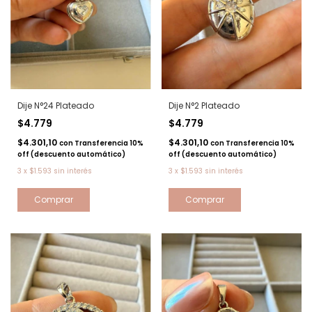
Dije N°24 Plateado
Dije N°2 Plateado
$4.779
$4.779
$4.301,10
$4.301,10
con
Transferencia 10%
con
Transferencia 10%
off (descuento automático)
off (descuento automático)
3
x
$1.593
sin interés
3
x
$1.593
sin interés