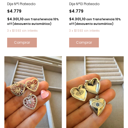
Dije N°1 Plateado
Dije N°13 Plateado
$4.779
$4.779
$4.301,10
$4.301,10
con
Transferencia 10%
con
Transferencia 10%
off (descuento automático)
off (descuento automático)
3
x
$1.593
sin interés
3
x
$1.593
sin interés