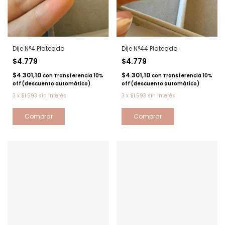
Dije N°4 Plateado
Dije N°44 Plateado
$4.779
$4.779
$4.301,10
$4.301,10
con
Transferencia 10%
con
Transferencia 10%
off (descuento automático)
off (descuento automático)
3
x
$1.593
sin interés
3
x
$1.593
sin interés