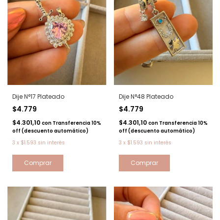
Dije N°17 Plateado
Dije N°48 Plateado
$4.779
$4.779
$4.301,10
$4.301,10
con
Transferencia 10%
con
Transferencia 10%
off (descuento automático)
off (descuento automático)
3
x
$1.593
sin interés
3
x
$1.593
sin interés