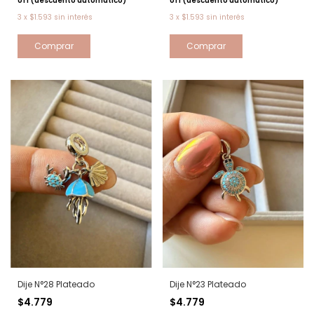
off (descuento automático)
off (descuento automático)
3
x
$1.593
sin interés
3
x
$1.593
sin interés
Dije N°28 Plateado
Dije N°23 Plateado
$4.779
$4.779