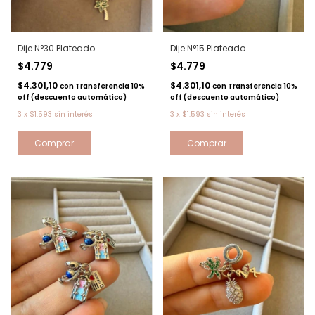
Dije N°30 Plateado
Dije N°15 Plateado
$4.779
$4.779
$4.301,10
$4.301,10
con
Transferencia 10%
con
Transferencia 10%
off (descuento automático)
off (descuento automático)
3
x
$1.593
sin interés
3
x
$1.593
sin interés