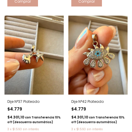
Dije N°37 Plateado
Dije N°42 Plateado
$4.779
$4.779
$4.301,10
$4.301,10
con
Transferencia 10%
con
Transferencia 10%
off (descuento automático)
off (descuento automático)
3
x
$1.593
sin interés
3
x
$1.593
sin interés