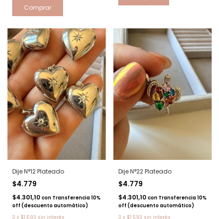
Comprar
Dije N°12 Plateado
Dije N°22 Plateado
$4.779
$4.779
$4.301,10
$4.301,10
con
Transferencia 10%
con
Transferencia 10%
off (descuento automático)
off (descuento automático)
3
x
$1.593
sin interés
3
x
$1.593
sin interés