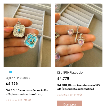
Dije N°19 Plateado
Dije N°11 Plateado
$4.779
$4.779
$4.301,10
con
Transferencia 10%
off (descuento automático)
$4.301,10
con
Transferencia 10%
off (descuento automático)
3
x
$1.593
sin interés
3
x
$1.593
sin interés