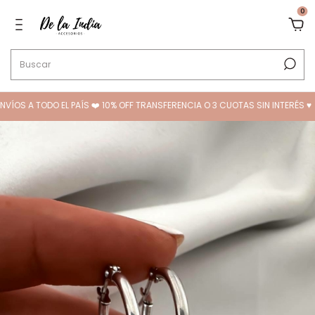
0
ÍOS A TODO EL PAÍS ❤️ 10% OFF TRANSFERENCIA O 3 CUOTAS SIN INTERÉS ♥