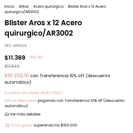
Inicio
.
Aritos
.
Acero quirúrgico
.
Blister Aros x 12 Acero
quirurgico/AR3002
Blister Aros x 12 Acero
quirurgico/AR3002
SKU:
AR3002
$11.369
-
18
%
OFF
$13.849
$10.232,10
con
Transferencia 10% off (descuento
automático)
3
cuotas sin interés de
$3.789,67
10% de descuento
pagando con Transferencia 10% off (descuento
automático)
Ver más detalles
Envío gratis
superando los
$150.000