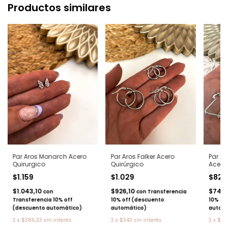
Productos similares
Par Aros Monarch Acero
Par Aros Falker Acero
Par A
Quirurgico
Quirúrgico
Acero
$1.159
$1.029
$82
$1.043,10
$926,10
$746,
con
con
Transferencia
Transferencia 10% off
10% off (descuento
10% of
(descuento automático)
automático)
autom
3
x
$386,33
sin interés
3
x
$343
sin interés
3
x
$27